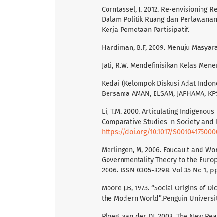
Corntassel, J. 2012. Re-envisioning
Dalam Politik Ruang dan Perlawanan: 
Kerja Pemetaan Partisipatif.
Hardiman, B.F, 2009. Menuju Masyara
Jati, R.W. Mendefinisikan Kelas Menen
Kedai (Kelompok Diskusi Adat Indone
Bersama AMAN, ELSAM, JAPHAMA, KPS
Li, T.M. 2000. Articulating Indigenous
Comparative Studies in Society and Hi
https://doi.org/10.1017/S0010417500
Merlingen, M, 2006. Foucault and Wor
Governmentality Theory to the Europ
2006. ISSN 0305-8298. Vol 35 No 1, pp
Moore J.B, 1973. “Social Origins of 
the Modern World”.Penguin Universi
Ploeg, van der DJ, 2008. The New Pea