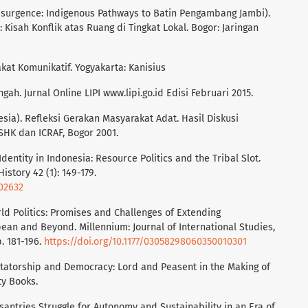
 Resurgence: Indigenous Pathways to Batin Pengambang Jambi).
Kisah Konflik atas Ruang di Tingkat Lokal. Bogor: Jaringan
kat Komunikatif. Yogyakarta: Kanisius
gah. Jurnal Online LIPI www.lipi.go.id Edisi Februari 2015.
sia). Refleksi Gerakan Masyarakat Adat. Hasil Diskusi
HK dan ICRAF, Bogor 2001.
 Identity in Indonesia: Resource Politics and the Tribal Slot.
story 42 (1): 149-179.
002632
ld Politics: Promises and Challenges of Extending
ean and Beyond. Millennium: Journal of International Studies,
. 181-196.
https://doi.org/10.1177/03058298060350010301
Dictatorship and Democracy: Lord and Peasent in the Making of
ty Books.
santries Struggle for Autonomy and Sustainability in an Era of