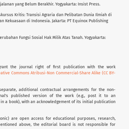
rjalanan yang Belum Berakhir. Yogyakarta: Insist Press.
skursus Kritis: Transisi Agraria dan Pelibatan Dunia Ilmiah di
an Kekuasaan di Indonesia. Jakarta: PT Equinox Publishing
 Perubahan Fungsi Sosial Hak Milik Atas Tanah. Yogyakarta:
rant the journal right of first publication with the work
eative Commons Atribusi-Non Commercial-Share Alike (CC BY-
separate, additional contractual arrangements for the non-
rnal's published version of the work (e.g., post it to an
t in a book), with an acknowledgement of its initial publication
tronic) are open access for educational purposes, research,
entioned above, the editorial board is not responsible for