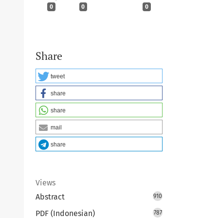
0
0
0
Share
tweet
share
share
mail
share
Views
Abstract
910
PDF (Indonesian)
787