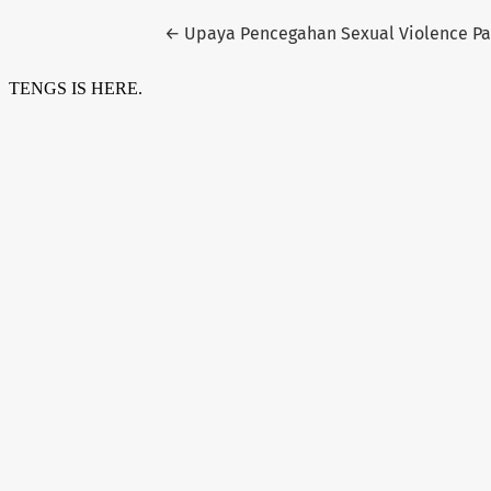
Return to Article Details
←
Upaya Pencegahan Sexual Violence P